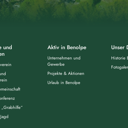
e und
Aktiv in Benolpe
Unser 
en
Unternehmen und
Historie
Gewerbe
verein
Fotogaler
Projekte & Aktionen
und
rein
Urlaub in Benolpe
meinschaft
Konferenz
„Grabhilfe“
Jagd