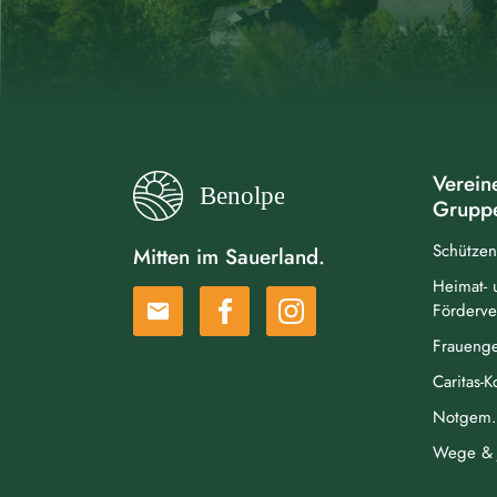
Verein
Grupp
Schützen
Mitten im Sauerland.
Heimat- 
email
Förderve
Frauenge
Caritas-
Notgem. 
Wege & 