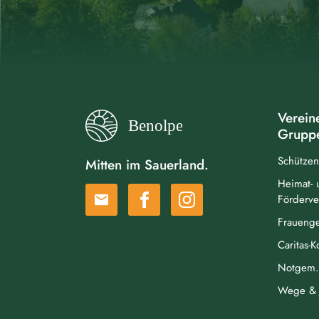
Verein
Grupp
Schützen
Mitten im Sauerland.
Heimat- 
email
Förderve
Frauenge
Caritas-
Notgem. 
Wege & 