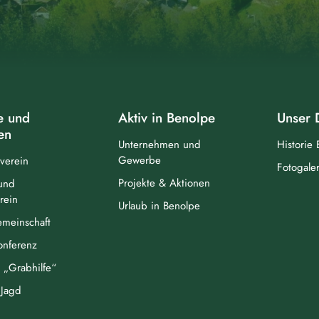
e und
Aktiv in Benolpe
Unser 
en
Unternehmen und
Historie
Gewerbe
verein
Fotogaler
Projekte & Aktionen
und
rein
Urlaub in Benolpe
meinschaft
Konferenz
„Grabhilfe“
Jagd