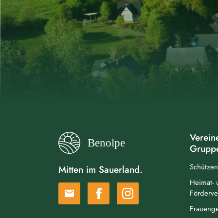
Verein
Grupp
Schützen
Mitten im Sauerland.
Heimat- 
email
Förderve
Frauenge