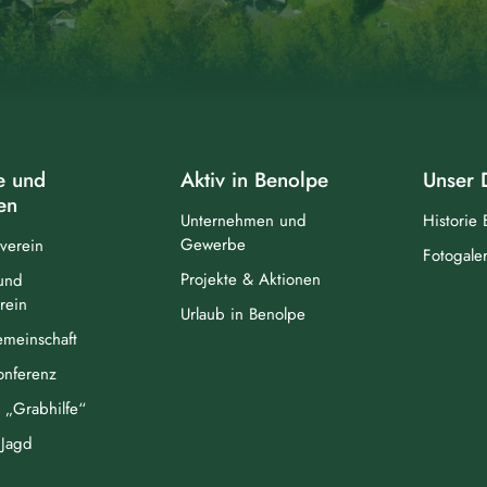
e und
Aktiv in Benolpe
Unser 
en
Unternehmen und
Historie
Gewerbe
verein
Fotogaler
Projekte & Aktionen
und
rein
Urlaub in Benolpe
meinschaft
Konferenz
„Grabhilfe“
Jagd