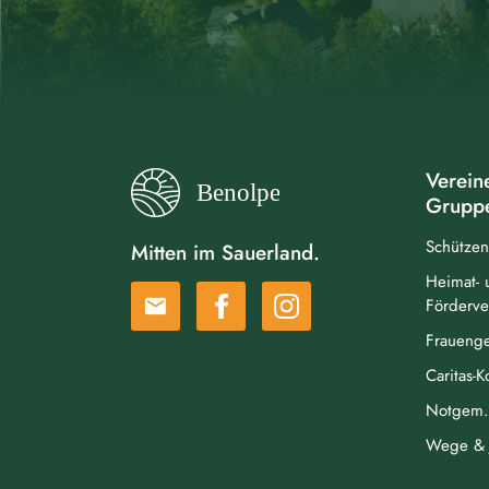
Verein
Grupp
Schützen
Mitten im Sauerland.
Heimat- 
email
Förderve
Frauenge
Caritas-
Notgem. 
Wege & 