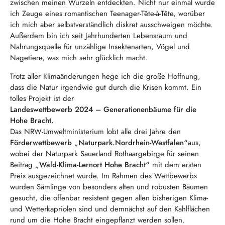
zwischen meinen Wurzeln entdeckten. Nicht nur einmal wurde
ich Zeuge eines romantischen Teenager-Tête-à-Tête, worüber
ich mich aber selbstverständlich diskret ausschweigen möchte.
Außerdem bin ich seit Jahrhunderten Lebensraum und
Nahrungsquelle für unzählige Insektenarten, Vögel und
Nagetiere, was mich sehr glücklich macht.
Trotz aller Klimaänderungen hege ich die große Hoffnung,
dass die Natur irgendwie gut durch die Krisen kommt. Ein
tolles Projekt ist der
Landeswettbewerb 2024 – Generationenbäume für die
Hohe Bracht.
Das NRW-Umweltministerium lobt alle drei Jahre den
Förderwettbewerb „Naturpark.Nordrhein-Westfalen“
aus,
wobei der Naturpark Sauerland Rothaargebirge für seinen
Beitrag
„Wald-Klima-Lernort Hohe Bracht“
mit dem ersten
Preis ausgezeichnet wurde. Im Rahmen des Wettbewerbs
wurden Sämlinge von besonders alten und robusten Bäumen
gesucht, die offenbar resistent gegen allen bisherigen Klima-
und Wetterkapriolen sind und demnächst auf den Kahlflächen
rund um die Hohe Bracht eingepflanzt werden sollen.