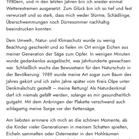
1980ern, und in den letzten Jahren bin ich wieder einmal
Wetterextremen ausgesetzt. Zum Glück bin ich so tief und fest
verwurzelt und so stark, dass mich weder Stürme, Schädlinge,
Überschwemmungen noch Dürresommer nachhaltig
beeindrucken konnten.
Dem Umwelt-, Natur- und Klimaschutz wurde zu wenig
Beachtung geschenkt und so fielen im Ort einige Eichen aus
meiner Generation der Säge zum Opfer. In wenigen Minuten
wurde gedankenlos ausgelöscht, was Jahrhunderte gewachsen
war. Schließlich wuchs das Bewusstsein für den Naturschutz in
der Bevölkerung: 1989 wurde meine Art sogar zum Baum des
Jahres gekürt und ich zehn Jahre später vom Kreis Olpe unter
Denkmalschutz gestellt – meine Rettung! Als Naturdenkmal
darf ich niemals gefällt werden, solange es mir gesundheitlich
gutgeht. Mit dem Anbringen der Plakette verschwand auch
schlagartig meine Sorge vor der Kettensäge.
Am liebsten erinnere ich mich an die schönen Momente, als
die Kinder vieler Generationen in meinem Schatten spielten,
Eicheln sammelten oder Osternester in den Hohlräumen